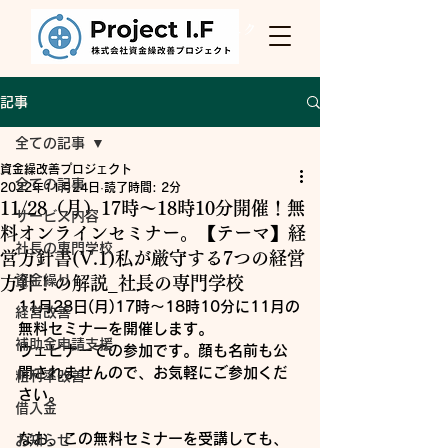
Project I.F
株式会社資金繰改善プロジェク
ト
記事
全ての記事
資金繰改善プロジェクト
全ての記事
2022年11月24日
読了時間: 2分
11/28（月）17時～18時10分開催！無
サービス内容
料オンラインセミナー。【テーマ】経
社長の専門学校
営方針書(V.1)私が厳守する7つの経営
資金繰り
方針！の解説_社長の専門学校
11月28日(月)17時～18時10分に11月の
経営改善
無料セミナーを開催します。
補助金申請支援
ウェビナーでの参加です。顔も名前も公
開されませんので、お気軽にご参加くだ
粗利率改善
さい。
借入金
なお、この無料セミナーを受講しても、
お知らせ