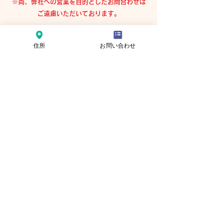
※尚、弊社への営業を目的としたお問合わせは
ご遠慮いただいております。
株式会社資金繰改善プロジェクト
住所
お問い合わせ
東京都豊島区東池袋1-31-10 ドミール池袋
1012号室
TEL
03-6915-2913
FAX
03-6915-2973
会社名（または屋号名）
ご氏名
メールアドレス