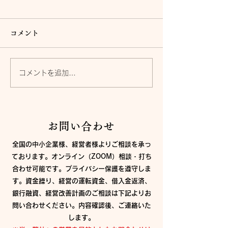
コメント
コメントを追加…
3.【オンラインセミナー
2.【オンライン
録画：視聴可】売り方改
録画：視聴可】
革、売り方で売上・利益
革、売り方で売
お問い合わせ
は激変する！事業再構築
は激変する！事
全国の中小企業様、経営者様よりご相談を承っ
のヒント！第3回売り方改
のヒント！第2
ております。オンライン（ZOOM）相談・打ち
革分科会
革分科会
合わせ可能です。プライバシー保護を遵守しま
す。資金繰り、経営の運転資金、借入金返済、
銀行融資、経営改善計画のご相談は下記よりお
問い合わせください。
内容確認後、ご連絡いた
します。