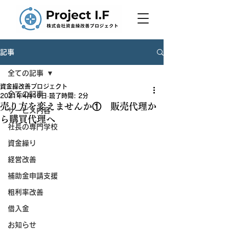
Project I.F
株式会社資金繰改善プロジェク
ト
記事
全ての記事
資金繰改善プロジェクト
全ての記事
2021年4月10日
読了時間: 2分
売り方を変えませんか① 販売代理か
サービス内容
ら購買代理へ
社長の専門学校
資金繰り
経営改善
補助金申請支援
粗利率改善
借入金
お知らせ