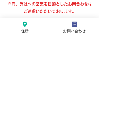
※尚、弊社への営業を目的としたお問合わせは
ご遠慮いただいております。
株式会社資金繰改善プロジェクト
住所
お問い合わせ
東京都豊島区東池袋1-31-10 ドミール池袋
1012号室
TEL
03-6915-2913
FAX
03-6915-2973
会社名（または屋号名）
ご氏名
メールアドレス