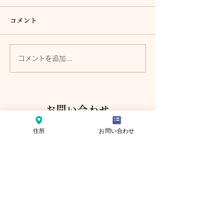
コメント
コメントを追加…
2.【オンラインセミナー
1.【オンライン
録画：視聴可】売り方改
録画：視聴可】
革、売り方で売上・利益
革、売り方で売
お問い合わせ
は激変する！事業再構築
は激変する！事
全国の中小企業様、経営者様よりご相談を承っ
住所
お問い合わせ
のヒント！第2回売り方改
のヒント！第一
ております。オンライン（ZOOM）相談・打ち
革分科会
改革分科会
合わせ可能です。プライバシー保護を遵守しま
す。資金繰り、経営の運転資金、借入金返済、
銀行融資、経営改善計画のご相談は下記よりお
問い合わせください。
内容確認後、ご連絡いた
します。
※尚、弊社への営業を目的としたお問合わせは