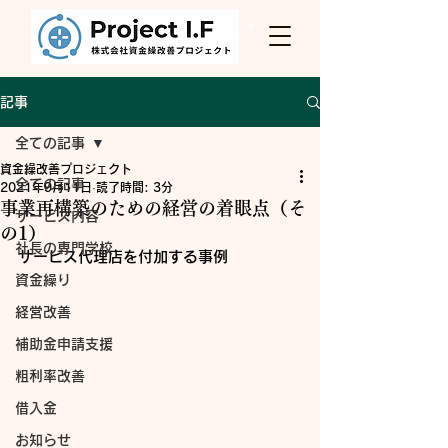
Project I.F
株式会社資金繰改善プロジェク
ト
記事
全ての記事
資金繰改善プロジェクト
全ての記事
2021年9月11日
読了時間: 3分
事業再構築のための経営の着眼点（そ
サービス内容
の1）
社長の専門学校
サービス代理店を付加する事例
資金繰り
経営改善
補助金申請支援
粗利率改善
借入金
お知らせ